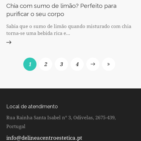
Chia com sumo de limão? Perfeito para
purificar o seu corpo
Sabia que o sumo de limão quando misturado com chia
torna-se uma bebida rica e…
1
2
Next
3
Last
4
Local de atendimento
Rua Rainha Santa Isabel n° 3, Odivelas, 2675-439,
Portugal
info@delineacentroestetica.pt