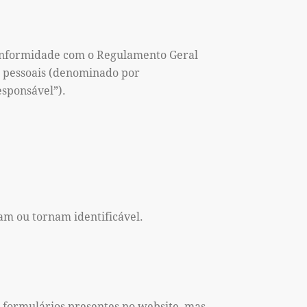
conformidade com o Regulamento Geral
s pessoais (denominado por
esponsável”).
am ou tornam identificável.
 formulários presentes no website, mas